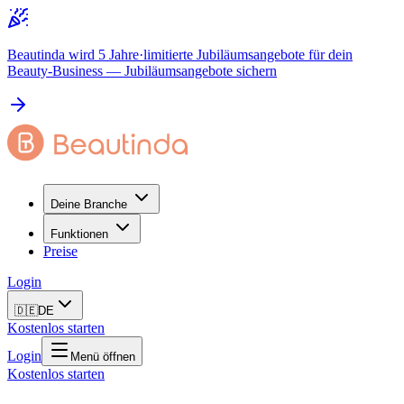
Beautinda wird 5 Jahre
·
limitierte Jubiläumsangebote für dein
Beauty-Business
— Jubiläumsangebote sichern
Deine Branche
Funktionen
Preise
Login
🇩🇪
DE
Kostenlos starten
Login
Menü öffnen
Kostenlos starten