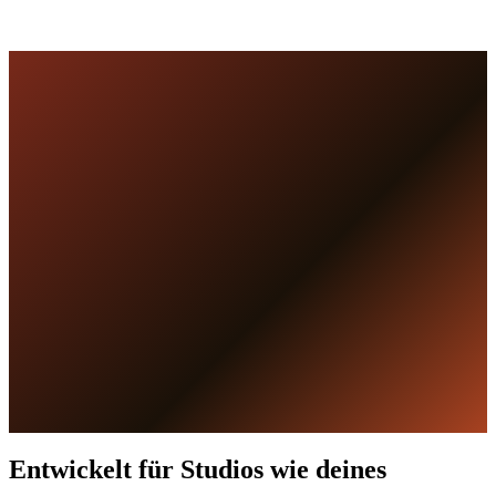
0
/
100
13
vergeben
87
frei
Entwickelt für Studios wie deines