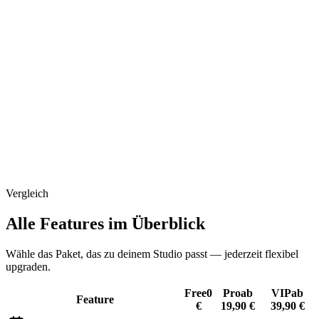
99
€
/Monat
Auch einzeln buchbar
Für Studios, die Marketing, Reichweite und Content strategisch
ausbauen wollen.
Nur im VIP-Jahrespaket aktuell gratis dabei
Influencer Matching
Social Media Vorlagen
Academy & Kurse
Influencer-Datenbank
Trendradar
Mehr über Growth+ erfahren
Vergleich
Alle Features im Überblick
Wähle das Paket, das zu deinem Studio passt — jederzeit flexibel
upgraden.
Free
0
Pro
ab
VIP
ab
Feature
€
19,90 €
39,90 €