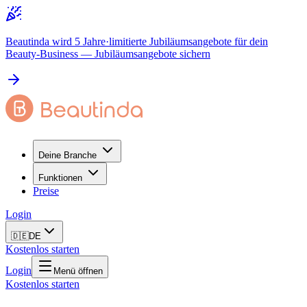
Beautinda wird 5 Jahre
·
limitierte Jubiläumsangebote für dein
Beauty-Business
— Jubiläumsangebote sichern
Deine Branche
Funktionen
Preise
Login
🇩🇪
DE
Kostenlos starten
Login
Menü öffnen
Kostenlos starten