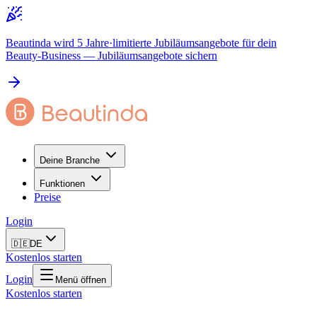
Beautinda wird 5 Jahre
·
limitierte Jubiläumsangebote für dein
Beauty-Business
— Jubiläumsangebote sichern
Deine Branche
Funktionen
Preise
Login
🇩🇪
DE
Kostenlos starten
Login
Menü öffnen
Kostenlos starten