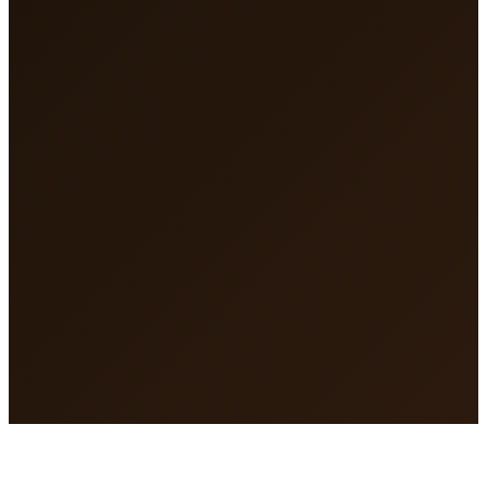
Wähle deinen Plan
3 Monate zinsfrei
€40,00/Mo
6 Monate
€20,00/Mo
12 Monate
€10,83/Mo
24 Monate
€5,83/Mo
Zinsfrei
Flexibel wählen
Sofort starten
Sicher mit Klarna
klarna.