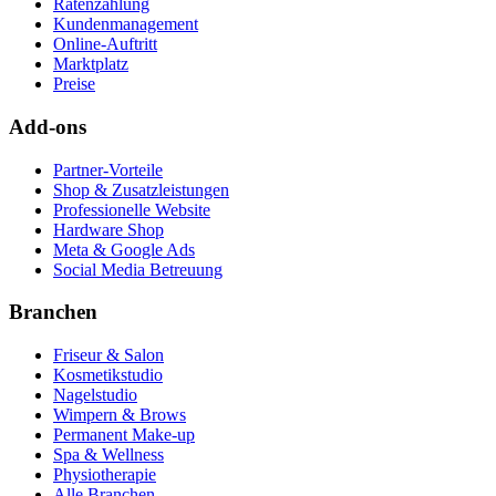
Ratenzahlung
Kundenmanagement
Online-Auftritt
Marktplatz
Preise
Add-ons
Partner-Vorteile
Shop & Zusatzleistungen
Professionelle Website
Hardware Shop
Meta & Google Ads
Social Media Betreuung
Branchen
Friseur & Salon
Kosmetikstudio
Nagelstudio
Wimpern & Brows
Permanent Make-up
Spa & Wellness
Physiotherapie
Alle Branchen