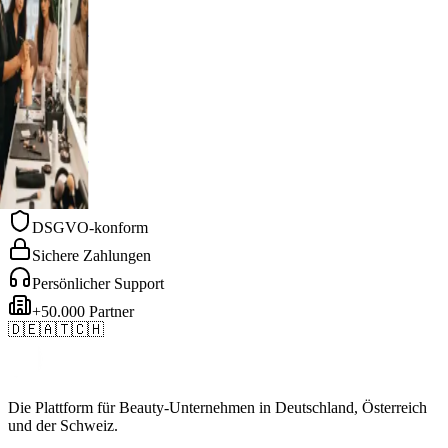
herapie
l Spa
 Heilpraktiker
& Piercing
 Academy
epraxis
Haarentfernung
herapie
l Spa
 Heilpraktiker
& Piercing
 Academy
DSGVO-konform
Sichere Zahlungen
Persönlicher Support
+50.000 Partner
🇩🇪
🇦🇹
🇨🇭
Die Plattform für Beauty-Unternehmen in Deutschland, Österreich
und der Schweiz.