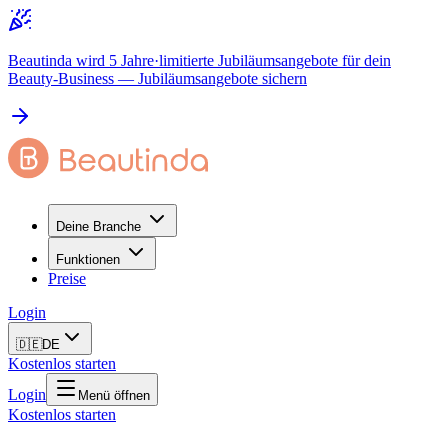
Beautinda wird 5 Jahre
·
limitierte Jubiläumsangebote für dein
Beauty-Business
— Jubiläumsangebote sichern
Deine Branche
Funktionen
Preise
Login
🇩🇪
DE
Kostenlos starten
Login
Menü öffnen
Kostenlos starten