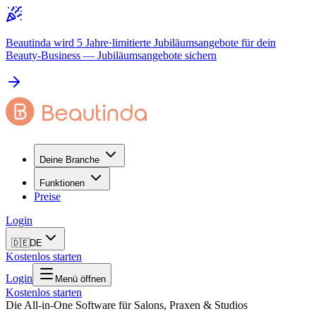
Beautinda wird 5 Jahre
·
limitierte Jubiläumsangebote für dein
Beauty-Business
— Jubiläumsangebote sichern
Deine Branche
Funktionen
Preise
Login
🇩🇪
DE
Kostenlos starten
Login
Menü öffnen
Kostenlos starten
Die All-in-One Software für Salons, Praxen & Studios