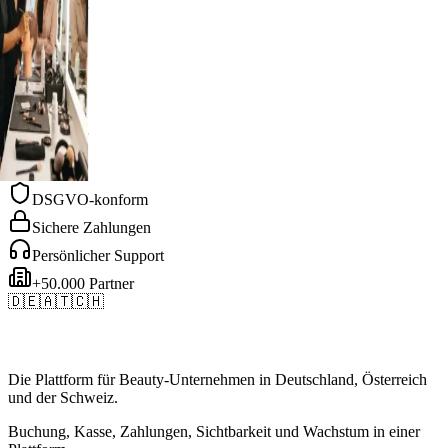
 Heilpraktiker
& Piercing
 Academy
epraxis
aarentfernung
herapie
l Spa
 Heilpraktiker
& Piercing
 Academy
DSGVO-konform
Sichere Zahlungen
Persönlicher Support
+50.000 Partner
🇩🇪
🇦🇹
🇨🇭
Die Plattform für Beauty-Unternehmen in Deutschland, Österreich
und der Schweiz.
Buchung, Kasse, Zahlungen, Sichtbarkeit und Wachstum in einer