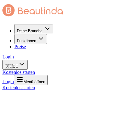
Deine Branche
Funktionen
Preise
Login
🇩🇪
DE
Kostenlos starten
Login
Menü öffnen
Kostenlos starten