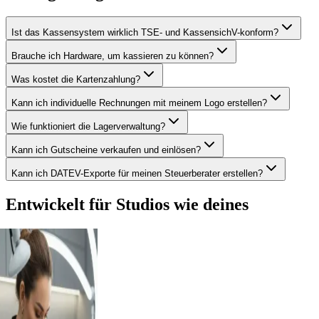
Ist das Kassensystem wirklich TSE- und KassensichV-konform?
Brauche ich Hardware, um kassieren zu können?
Was kostet die Kartenzahlung?
Kann ich individuelle Rechnungen mit meinem Logo erstellen?
Wie funktioniert die Lagerverwaltung?
Kann ich Gutscheine verkaufen und einlösen?
Kann ich DATEV-Exporte für meinen Steuerberater erstellen?
Entwickelt für Studios wie deines
Friseursalon
Kosmetikstudio
Nagelstudio
Barbershop
Spa & Wellness
Wimpern & Brows
PMU & Microblading