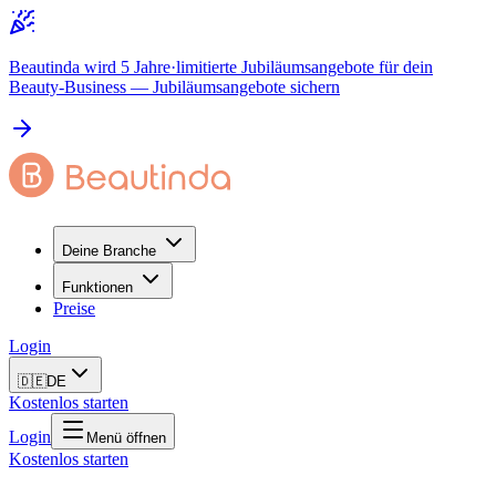
Beautinda wird 5 Jahre
·
limitierte Jubiläumsangebote für dein
Beauty-Business
— Jubiläumsangebote sichern
Deine Branche
Funktionen
Preise
Login
🇩🇪
DE
Kostenlos starten
Login
Menü öffnen
Kostenlos starten